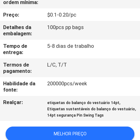
ordem mínima:
CONTROLE
DA
Preço:
$0.1-0.20/pc
QUALIDADE
Detalhes da
100pcs pp bags
embalagem:
CONTACTE-
Tempo de
5-8 dias de trabalho
entrega:
NOS
Termos de
L/C, T/T
pagamento:
PEÇA
Habilidade da
200000pcs/week
UMAS
fonte:
CITAÇÕES
Realçar:
,
etiquetas do balanço do vestuário 14pt
,
Etiquetas sustentáveis do balanço do vestuário
MAPA
14pt segurança Pin Swing Tags
DO
MELHOR PREÇO
SITE