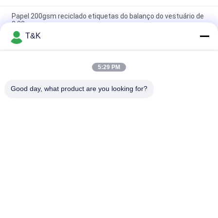
Papel 200gsm reciclado etiquetas do balanço do vestuário de
0.23mm
T&K
Art Paper Ultrasonic Cut revestido 0.6mm Hang Tags For
Clothing de papel
5:29 PM
Etiquetas sustentáveis do balanço do vestuário do Pin de
segurança 14pt
Good day, what product are you looking for?
Categorias populares
Todos
A Roupa Etiqueta 
Etiquetas Da Roupa 
Etiquetas
Da Impressão Da 
Tela
Etiquetas De 
Etiquetas Da 
Borracha Da Roupa
Transferência 
Térmica Do Silicone
Rótulo De 
Remendos Feitos 
Transferência De 
Sob Encomenda Da 
Calor Tpu
Roupa