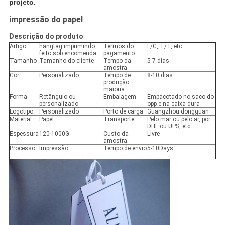
projeto.
impressão do papel
Descrição do produto
Artigo
hangtag imprimindo
Termos do
L/C, T/T, etc.
feito sob encomenda
pagamento
Tamanho
Tamanho do cliente
Tempo da
5-7 dias
amostra
Cor
Personalizado
Tempo de
8-10 dias
produção
maioria
Forma
Retângulo ou
Embalagem
Empacotado no saco do
personalizado
opp e na caixa dura
Logotipo
Personalizado
Porto de carga
Guangzhou.dongguan
Material
Papel
Transporte
Pelo mar ou pelo ar, por
DHL ou UPS, etc.
Espessura
120-1000G
Custo da
Livre
amostra
Processo
Impressão
Tempo de envio
5-10Days