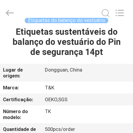
2026
T&K
Garment
Accessories
Co.,Ltd.
Etiquetas do balanço do vestuário
All
Rights
Reserved.
Etiquetas sustentáveis do
CASA
balanço do vestuário do Pin
PRODUTOS
de segurança 14pt
SOBRE
Lugar de
Dongguan, China
origem:
NÓS
Marca:
T&K
EXCURSÃO
Certificação:
OEKO,SGS
DA
Número do
TK
FÁBRICA
modelo:
Quantidade de
500pcs/order