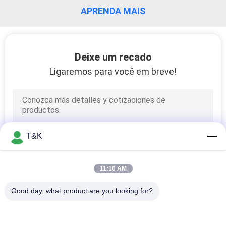
CONTROLE
APRENDA MAIS
DA
QUALIDADE
Deixe um recado
Ligaremos para você em breve!
CONTACTE-
NOS
PEÇA
T&K
UMAS
CITAÇÕES
11:10 AM
MAPA
Good day, what product are you looking for?
DO
Categorias populares
Todos
SITE