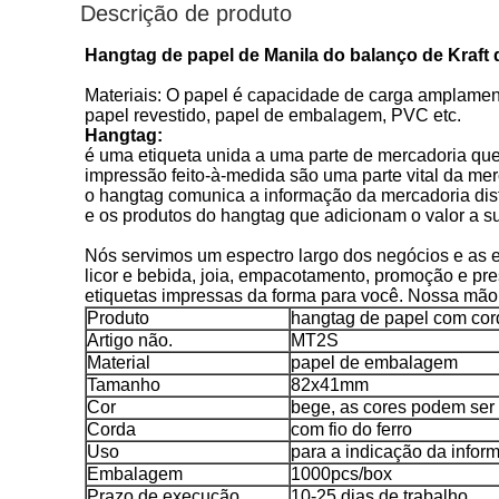
Descrição de produto
Hangtag de papel de Manila do balanço de Kraft
Materiais: O papel é capacidade de carga amplamen
papel revestido, papel de embalagem, PVC etc.
Hangtag:
é uma etiqueta unida a uma parte de mercadoria qu
impressão feito-à-medida são uma parte vital da me
o hangtag comunica a informação da mercadoria dist
e os produtos do hangtag que adicionam o valor a 
Nós servimos um espectro largo dos negócios e as eti
licor e bebida, joia, empacotamento, promoção e pr
etiquetas impressas da forma para você. Nossa mão 
Produto
hangtag de papel com cor
Artigo não.
MT2S
Material
papel de embalagem
Tamanho
82x41mm
Cor
bege, as cores podem ser
Corda
com fio do ferro
Uso
para a indicação da infor
Embalagem
1000pcs/box
Prazo de execução
10-25 dias de trabalho