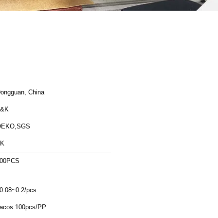
ongguan, China
T&K
OEKO,SGS
TK
00PCS
0.08~0.2/pcs
acos 100pcs/PP