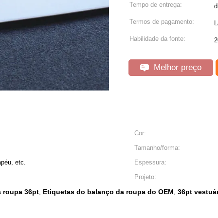
Tempo de entrega:
d
Termos de pagamento:
L
Habilidade da fonte:
2
Melhor preço
Cor:
Tamanho/forma:
apéu, etc.
Espessura:
Projeto:
a roupa 36pt
Etiquetas do balanço da roupa do OEM
36pt vestuá
,
,