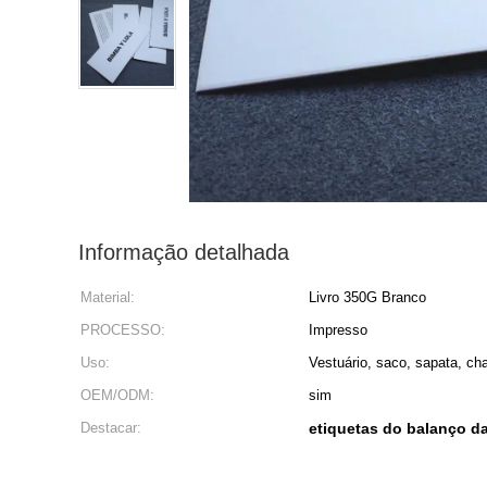
Informação detalhada
Material:
Livro 350G Branco
PROCESSO:
Impresso
Uso:
Vestuário, saco, sapata, ch
OEM/ODM:
sim
Destacar:
etiquetas do balanço d