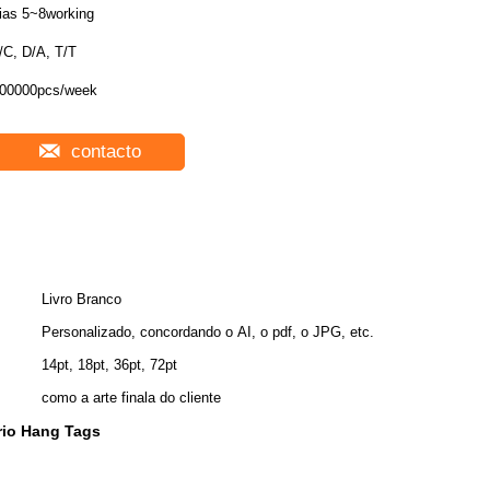
ias 5~8working
/C, D/A, T/T
00000pcs/week
contacto
Livro Branco
Personalizado, concordando o AI, o pdf, o JPG, etc.
14pt, 18pt, 36pt, 72pt
como a arte finala do cliente
rio Hang Tags