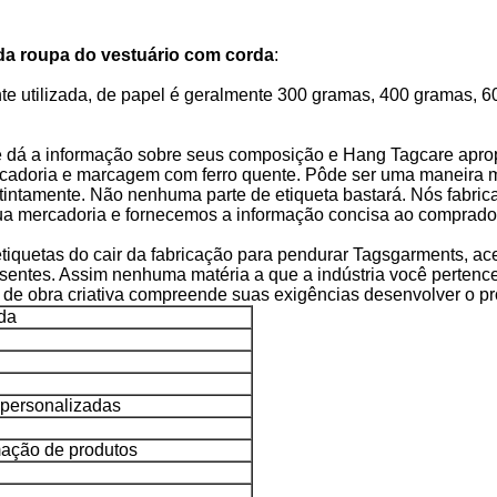
 da roupa do vestuário com corda
:
te utilizada, de papel é geralmente 300 gramas, 400 gramas, 6
e dá a informação sobre seus composição e Hang Tagcare aprop
rcadoria e marcagem com ferro quente. Pôde ser uma maneira m
intamente. Não nenhuma parte de etiqueta bastará. Nós fabrica
sua mercadoria e fornecemos a informação concisa ao comprado
quetas do cair da fabricação para pendurar Tagsgarments, acess
esentes. Assim nenhuma matéria a que a indústria você pertenc
de obra criativa compreende suas exigências desenvolver o pr
da
 personalizadas
mação de produtos