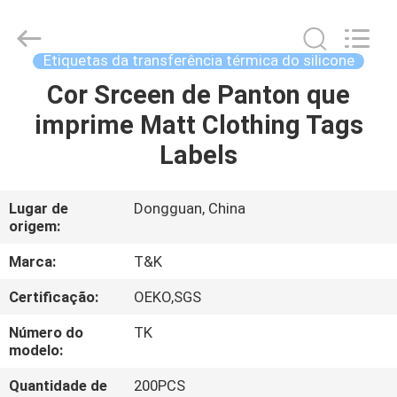
2026
T&K
Garment
Accessories
Co.,Ltd.
Etiquetas da transferência térmica do silicone
All
Rights
Reserved.
Cor Srceen de Panton que
CASA
imprime Matt Clothing Tags
PRODUTOS
Labels
SOBRE
Lugar de
Dongguan, China
origem:
NÓS
Marca:
T&K
EXCURSÃO
Certificação:
OEKO,SGS
DA
Número do
TK
FÁBRICA
modelo:
Quantidade de
200PCS