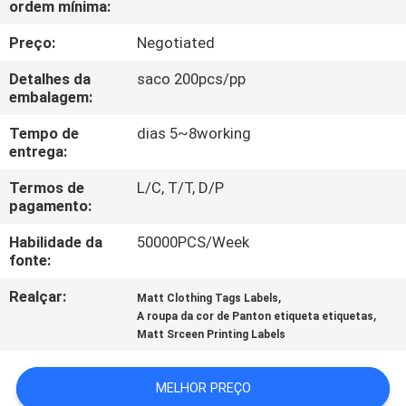
ordem mínima:
CONTROLE
DA
Preço:
Negotiated
QUALIDADE
Detalhes da
saco 200pcs/pp
embalagem:
CONTACTE-
Tempo de
dias 5~8working
entrega:
NOS
Termos de
L/C, T/T, D/P
pagamento:
PEÇA
Habilidade da
50000PCS/Week
UMAS
fonte:
CITAÇÕES
Realçar:
,
Matt Clothing Tags Labels
,
A roupa da cor de Panton etiqueta etiquetas
MAPA
Matt Srceen Printing Labels
DO
MELHOR PREÇO
SITE