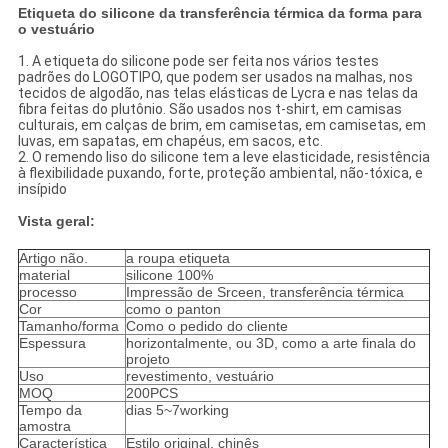
Etiqueta do silicone da transferência térmica da forma para
o vestuário
1. A etiqueta do silicone pode ser feita nos vários testes
padrões do LOGOTIPO, que podem ser usados na malhas, nos
tecidos de algodão, nas telas elásticas de Lycra e nas telas da
fibra feitas do plutônio. São usados nos t-shirt, em camisas
culturais, em calças de brim, em camisetas, em camisetas, em
luvas, em sapatas, em chapéus, em sacos, etc.
2. O remendo liso do silicone tem a leve elasticidade, resistência
à flexibilidade puxando, forte, proteção ambiental, não-tóxica, e
insípido
Vista geral:
Artigo não.
a roupa etiqueta
material
silicone 100%
processo
Impressão de Srceen, transferência térmica
Cor
como o panton
Tamanho/forma
Como o pedido do cliente
Espessura
horizontalmente, ou 3D, como a arte finala do
projeto
Uso
revestimento, vestuário
MOQ
200PCS
Tempo da
dias 5~7working
amostra
Característica
Estilo original, chinês