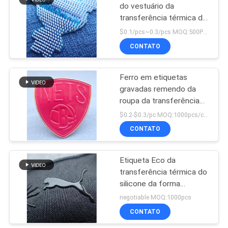
do vestuário da
transferência térmica do
ponto do silicone
$0.1/pcs~0.3/pcs MOQ:500PCS
CONTATO
Ferro em etiquetas
gravadas remendo da
roupa da transferência
térmica do crachá da
$0.2-$0.3/pc MOQ:1000pcs/color
roupa TPU
CONTATO
Etiqueta Eco da
transferência térmica do
silicone da forma
amigável para o vestuário
negotiable MOQ:1000pcs
do esporte
CONTATO