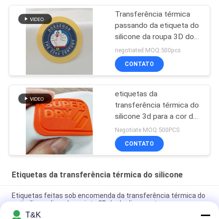
Transferência térmica
passando da etiqueta do
silicone da roupa 3D do
teste padrão dos
negotiated MOQ:500pcs
desenhos animados
CONTATO
etiquetas da
transferência térmica do
silicone 3d para a cor de
Pantone do tipo da roupa
Negotiate MOQ:500PCS
CONTATO
Etiquetas da transferência térmica do silicone
Etiquetas feitas sob encomenda da transferência térmica do
anti silicone livre do projeto 3D do deslizamento
T&K