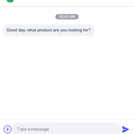
Remendo imprimindo de seda da fábrica brilhante das
etiquetas da transferência térmica do silicone de 1.2mm
10:43 AM
Os animais dão forma a 3D 7cm o vestuário da transferência
térmica que etiqueta o silicone a impressão de borracha
Good day, what product are you looking for?
Categorias populares
Todos
A Roupa Etiqueta 
Etiquetas Da Roupa 
Etiquetas
Da Impressão Da 
Tela
Etiquetas De 
Etiquetas Da 
Borracha Da Roupa
Transferência 
Térmica Do Silicone
Rótulo De 
Remendos Feitos 
Transferência De 
Sob Encomenda Da 
Calor Tpu
Roupa
Remendos De 
Etiquetas Do 
Couro Gravados
Balanço Do 
Vestuário
Pedir um orçamento