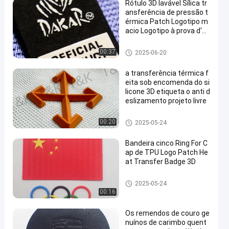
Rótulo 3D lavável Sílica tr
ansferência de pressão t
érmica Patch Logotipo m
acio Logotipo à prova d'ág
ua para camisetas Bolsa
s sapatos
Etiquetas da transferência tér
00:37
2025-06-20
mica do silicone
a transferência térmica f
eita sob encomenda do si
licone 3D etiqueta o anti d
eslizamento projeto livre
Etiquetas da transferência tér
00:20
2025-05-24
mica do silicone
Bandeira cinco Ring For C
ap de TPU Logo Patch He
at Transfer Badge 3D
Remendos feitos sob encome
2025-05-24
nda da roupa
00:16
Os remendos de couro ge
nuínos de carimbo quent