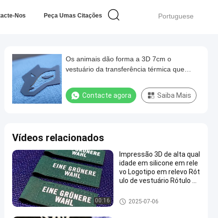
tacte-Nos
Peça Umas Citações
Portuguese
Os animais dão forma a 3D 7cm o
vestuário da transferência térmica que
etiqueta o silicone a impressão de
borracha
Contacte agora
Saiba Mais
Vídeos relacionados
Impressão 3D de alta qual
idade em silicone em rele
vo Logotipo em relevo Rót
ulo de vestuário Rótulo de
silicone Transferência de
calor para uso de roupas
Etiquetas da transferência tér
00:16
2025-07-06
mica do silicone