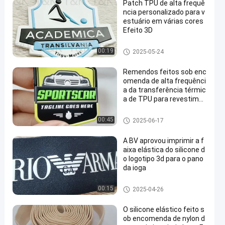
Patch TPU de alta frequê
ncia personalizado para v
estuário em várias cores
Efeito 3D
Remendos feitos sob encome
00:19
2025-05-24
nda da roupa
Remendos feitos sob enc
omenda de alta frequênci
a da transferência térmic
a de TPU para revestime
ntos
Remendos feitos sob encome
00:45
2025-06-17
nda da roupa
A BV aprovou imprimir a f
aixa elástica do silicone d
o logotipo 3d para o pano
da ioga
Faixa elástica impressa
00:15
2025-04-26
O silicone elástico feito s
ob encomenda de nylon d