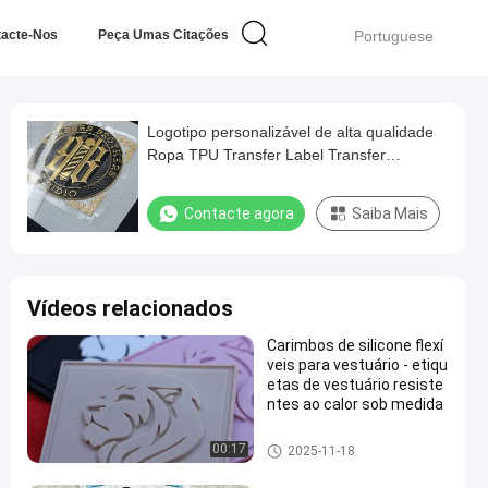
tacte-Nos
Peça Umas Citações
Portuguese
Logotipo personalizável de alta qualidade
Ropa TPU Transfer Label Transfer
Logotipo de transferência de calor
Etiquetas de vestuário
Contacte agora
Saiba Mais
Vídeos relacionados
Carimbos de silicone flexí
veis para vestuário - etiqu
etas de vestuário resiste
ntes ao calor sob medida
Remendos feitos sob encome
00:17
2025-11-18
nda da roupa