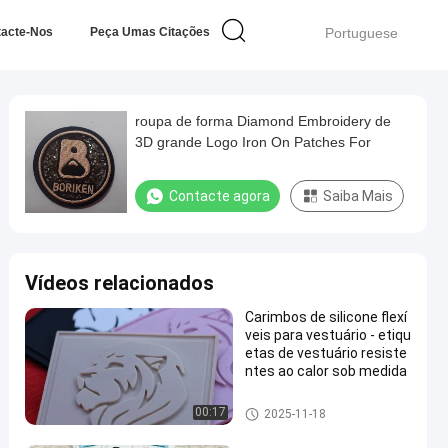
tacte-Nos
Peça Umas Citações
Portuguese
roupa de forma Diamond Embroidery de
3D grande Logo Iron On Patches For
Contacte agora
Saiba Mais
Vídeos relacionados
Carimbos de silicone flexí
veis para vestuário - etiqu
etas de vestuário resiste
ntes ao calor sob medida
Remendos feitos sob encome
00:17
2025-11-18
nda da roupa