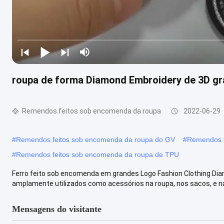
roupa de forma Diamond Embroidery de 3D gr
Remendos feitos sob encomenda da roupa
2022-06-29
#
Remendos feitos sob encomenda da roupa do GV
#
Remendos f
#
Remendos feitos sob encomenda da roupa de TPU
Ferro feito sob encomenda em grandes Logo Fashion Clothing D
amplamente utilizados como acessórios na roupa, nos sacos, e nas
Mensagens do visitante