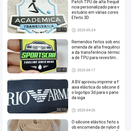
Patch TPU de alta frequê
ncia personalizado para v
estuário em várias cores
Efeito 3D
Remendos feitos sob encome
00:19
2025-05-24
nda da roupa
Remendos feitos sob enc
omenda de alta frequênci
a da transferência térmic
a de TPU para revestime
ntos
Remendos feitos sob encome
00:45
2025-06-17
nda da roupa
A BV aprovou imprimir a f
aixa elástica do silicone d
o logotipo 3d para o pano
da ioga
Faixa elástica impressa
00:15
2025-04-26
O silicone elástico feito s
ob encomenda de nylon d