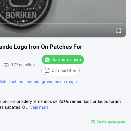
ande Logo Iron On Patches For
Contacte agora
177 opiniões
Compartilhar
eitos sob encomenda gravados da roupa
iamond Embroidery remendos de 3d Os remendos bordados foram
 sapatas. O ...
Veja mais
Deixe mensagem.