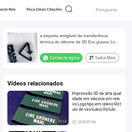
tacte-Nos
Peça Umas Citações
Portuguese
a etiqueta amigável da transferência
térmica do silicone de 3D Eco gravou Logo
For Garment
Contacte agora
Saiba Mais
Vídeos relacionados
Impressão 3D de alta qual
idade em silicone em rele
vo Logotipo em relevo Rót
ulo de vestuário Rótulo de
silicone Transferência de
calor para uso de roupas
Etiquetas da transferência tér
00:16
2025-07-06
mica do silicone