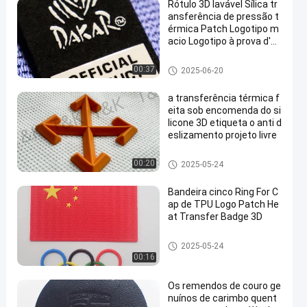
Rótulo 3D lavável Sílica tr
ansferência de pressão t
érmica Patch Logotipo m
acio Logotipo à prova d'ág
ua para camisetas Bolsa
s sapatos
Etiquetas da transferência tér
00:37
2025-06-20
mica do silicone
a transferência térmica f
eita sob encomenda do si
licone 3D etiqueta o anti d
eslizamento projeto livre
Etiquetas da transferência tér
00:20
2025-05-24
mica do silicone
Bandeira cinco Ring For C
ap de TPU Logo Patch He
at Transfer Badge 3D
Remendos feitos sob encome
2025-05-24
nda da roupa
00:16
Os remendos de couro ge
nuínos de carimbo quent