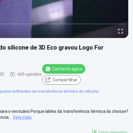
 do silicone de 3D Eco gravou Logo For
Contacte agora
20
665 opiniões
Compartilhar
quetas brilhantes da transferência térmica do silicone
para o vestuário Porque lables da transferência térmica do chosse?
cia...
Veja mais
Deixe mensagem.