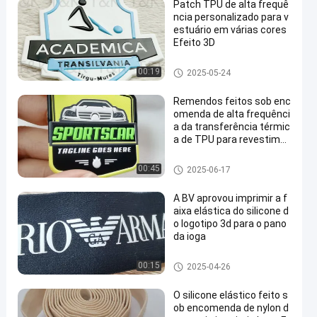
Patch TPU de alta frequê
ncia personalizado para v
estuário em várias cores
Efeito 3D
Remendos feitos sob encome
00:19
2025-05-24
nda da roupa
Remendos feitos sob enc
omenda de alta frequênci
a da transferência térmic
a de TPU para revestime
ntos
Remendos feitos sob encome
00:45
2025-06-17
nda da roupa
A BV aprovou imprimir a f
aixa elástica do silicone d
o logotipo 3d para o pano
da ioga
Faixa elástica impressa
00:15
2025-04-26
O silicone elástico feito s
ob encomenda de nylon d