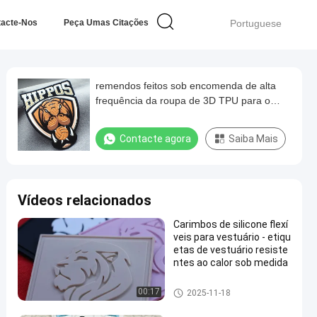
tacte-Nos
Peça Umas Citações
Portuguese
remendos feitos sob encomenda de alta
frequência da roupa de 3D TPU para o
Sportswear
Contacte agora
Saiba Mais
Vídeos relacionados
Carimbos de silicone flexí
veis para vestuário - etiqu
etas de vestuário resiste
ntes ao calor sob medida
Remendos feitos sob encome
00:17
2025-11-18
nda da roupa