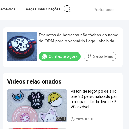
tacte-Nos
Peça Umas Citações
Portuguese
Etiquetas de borracha não tóxicas do nome
do ODM para o vestuário Logo Labels da
roupa
Contacte agora
Saiba Mais
Vídeos relacionados
Patch de logotipo de silic
one 3D personalizado par
a roupas - Distintivo de P
VC lavável
Etiquetas de borracha da roup
00:14
2025-07-31
a