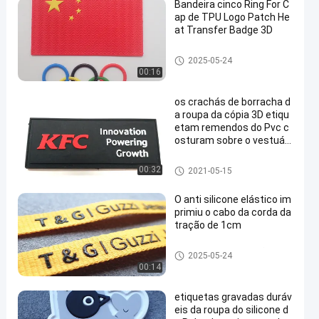
Bandeira cinco Ring For C
ap de TPU Logo Patch He
at Transfer Badge 3D
Remendos feitos sob encome
2025-05-24
nda da roupa
00:16
os crachás de borracha d
a roupa da cópia 3D etiqu
etam remendos do Pvc c
osturam sobre o vestuári
o
Etiquetas de borracha da roup
00:32
2021-05-15
a
O anti silicone elástico im
primiu o cabo da corda da
tração de 1cm
Cabo da corda da tração
2025-05-24
00:14
etiquetas gravadas duráv
eis da roupa do silicone d