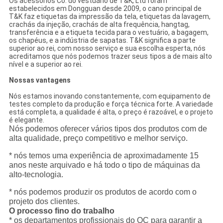
Os acessórios Co. do vestuário de T&K, Ltd foram
estabelecidos em Dongguan desde 2009, o cano principal de
T&K faz etiquetas da impressão da tela, etiquetas da lavagem,
crachás da injeção, crachás de alta frequência, hangtag,
transferência e a etiqueta tecida para o vestuário, a bagagem,
os chapéus, e a indústria de sapatas. T&K significa a parte
superior ao rei, com nosso serviço e sua escolha esperta, nós
acreditamos que nós podemos trazer seus tipos a de mais alto
nível e a superior ao rei.
Nossas vantagens
Nós estamos inovando constantemente, com equipamento de
testes completo da produção e força técnica forte. A variedade
está completa, a qualidade é alta, o preço é razoável, e o projeto
é elegante.
Nós podemos oferecer vários tipos dos produtos com de
alta qualidade, preço competitivo e melhor serviço.
* nós temos uma experiência de aproximadamente 15
anos neste arquivado e há todo o tipo de máquinas da
alto-tecnologia.
* nós podemos produzir os produtos de acordo com o
projeto dos clientes.
O processo fino do trabalho
* os departamentos profissionais do QC para garantir a