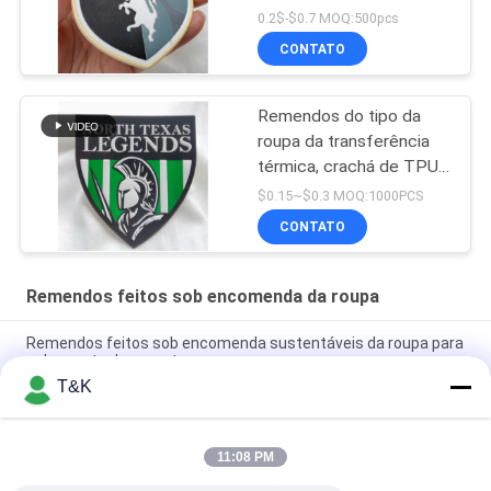
Labels, crachá de Tpu do
0.2$-$0.7 MOQ:500pcs
vestuário
CONTATO
Remendos do tipo da
roupa da transferência
térmica, crachá de TPU
para Team Apparel
$0.15~$0.3 MOQ:1000PCS
CONTATO
Remendos feitos sob encomenda da roupa
Remendos feitos sob encomenda sustentáveis da roupa para
o desgaste do esporte
T&K
imprimindo o remendo Logo For Famous Brand principal da
transferência térmica TPU do logotipo
11:08 PM
A injeção durável 3D imprimiu remendos feitos sob
encomenda da roupa