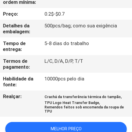
ordem mínima:
CONTROLE
DA
Preço:
0.2$-$0.7
QUALIDADE
Detalhes da
500pcs/bag; como sua exigência
embalagem:
CONTACTE-
Tempo de
5-8 dias do trabalho
entrega:
NOS
Termos de
L/C, D/A, D/P, T/T
pagamento:
PEÇA
Habilidade da
10000pcs pelo dia
UMAS
fonte:
CITAÇÕES
Realçar:
,
Crachá da transferência térmica do tampão
,
TPU Logo Heat Transfer Badge
Remendos feitos sob encomenda da roupa de
MAPA
TPU
DO
SITE
MELHOR PREÇO