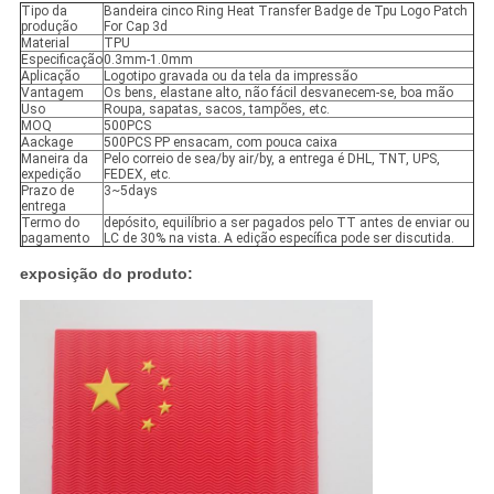
Tipo da
Bandeira cinco Ring Heat Transfer Badge de Tpu Logo Patch
produção
For Cap 3d
Material
TPU
Especificação
0.3mm-1.0mm
Aplicação
Logotipo gravada ou da tela da impressão
Vantagem
Os bens, elastane alto, não fácil desvanecem-se, boa mão
Uso
Roupa, sapatas, sacos, tampões, etc.
MOQ
500PCS
Aackage
500PCS PP ensacam, com pouca caixa
Maneira da
Pelo correio de sea/by air/by, a entrega é DHL, TNT, UPS,
expedição
FEDEX, etc.
Prazo de
3~5days
entrega
Termo do
depósito, equilíbrio a ser pagados pelo TT antes de enviar ou
pagamento
LC de 30% na vista. A edição específica pode ser discutida.
exposição do produto: