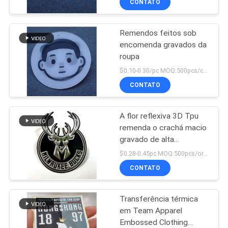
CONTATO
Remendos feitos sob
encomenda gravados da
roupa
$0.10-0.30/pc MOQ:500pcs/color
CONTATO
A flor reflexiva 3D Tpu
remenda o crachá macio
gravado de alta
frequência do Applique
$0.28-0.45pc MOQ:500pcs/order
CONTATO
Transferência térmica
em Team Apparel
Embossed Clothing