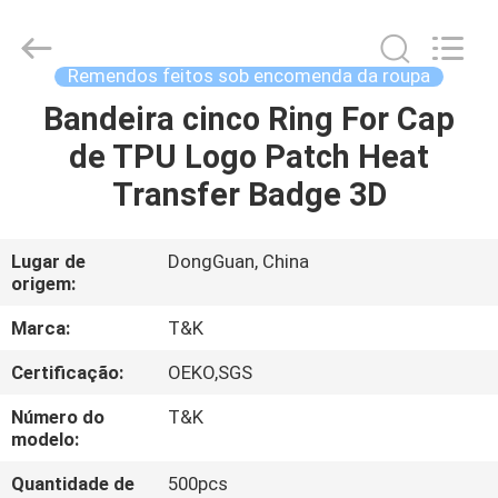
2026
T&K
Garment
Accessories
Co.,Ltd.
Remendos feitos sob encomenda da roupa
All
Rights
Reserved.
Bandeira cinco Ring For Cap
CASA
de TPU Logo Patch Heat
PRODUTOS
Transfer Badge 3D
SOBRE
Lugar de
DongGuan, China
origem:
NÓS
Marca:
T&K
EXCURSÃO
Certificação:
OEKO,SGS
DA
Número do
T&K
FÁBRICA
modelo:
Quantidade de
500pcs