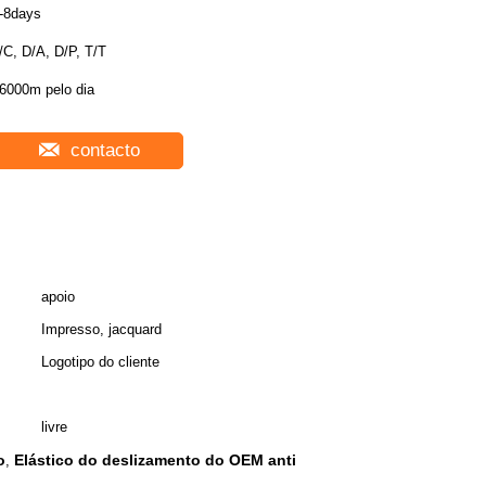
-8days
/C, D/A, D/P, T/T
6000m pelo dia
contacto
apoio
Impresso, jacquard
Logotipo do cliente
livre
o
Elástico do deslizamento do OEM anti
,