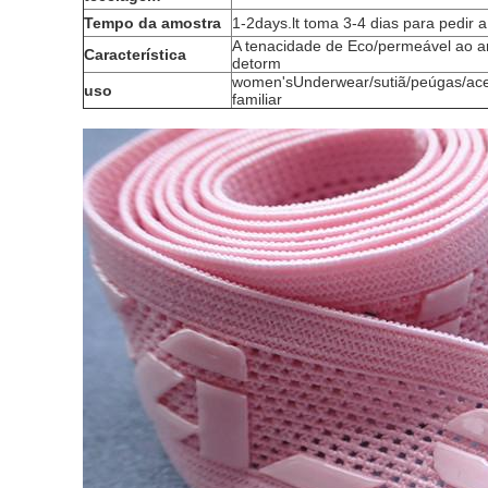
Tempo da
amostra
1-2days.lt toma 3-4 dias para pedir 
A tenacidade de Eco/permeável ao ar
Característica
detorm
women'sUnderwear/sutiã/peúgas/ac
uso
familiar