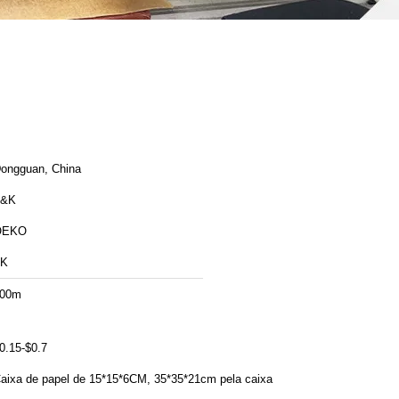
ongguan, China
T&K
OEKO
TK
00m
0.15-$0.7
aixa de papel de 15*15*6CM, 35*35*21cm pela caixa