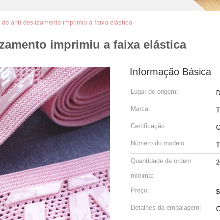
o anti deslizamento imprimiu a faixa elástica
zamento imprimiu a faixa elástica
Informação Básica
Lugar de origem:
D
Marca:
Certificação:
Número do modelo:
Quantidade de ordem
2
mínima:
Preço:
$
Detalhes da embalagem:
C