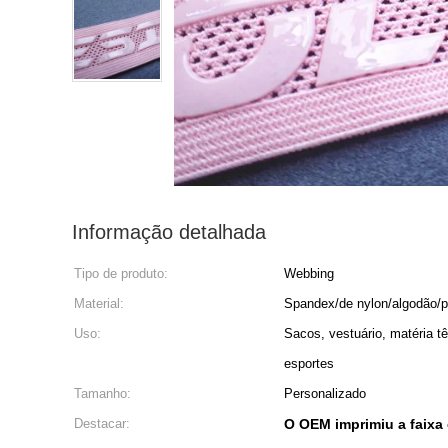
Informação detalhada
Tipo de produto:
Webbing
Material:
Spandex/de nylon/algodão/p
Uso:
Sacos, vestuário, matéria t
esportes
Tamanho:
Personalizado
Destacar:
O OEM imprimiu a faixa 