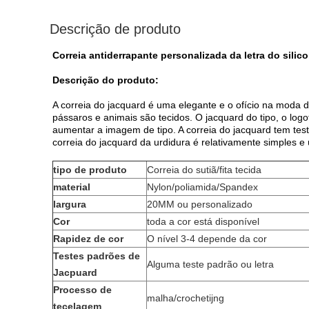
Descrição de produto
Correia antiderrapante personalizada da letra do silic
Descrição do produto:
A correia do jacquard é uma elegante e o ofício na moda da
pássaros e animais são tecidos. O jacquard do tipo, o logo
aumentar a imagem de tipo. A correia do jacquard tem test
correia do jacquard da urdidura é relativamente simples e 
tipo de produto
Correia do sutiã/fita tecida
material
Nylon/poliamida/Spandex
largura
20MM ou personalizado
Cor
toda a cor está disponível
Rapidez de cor
O nível 3-4 depende da cor
Testes padrões de
Alguma teste padrão ou letra
Jacpuard
Processo de
malha/crochetijng
tecelagem