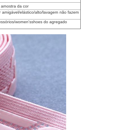
a amostra da cor
 amigável/elástico/alto/lavagem não fazem
essórios/women'sshoes do agregado