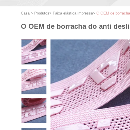
Casa
>
Produtos
>
Faixa elástica impressa
>
O OEM de borracha d
O OEM de borracha do anti desli