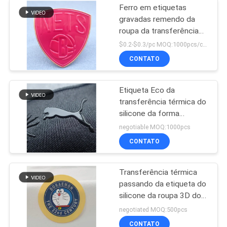
Ferro em etiquetas
gravadas remendo da
roupa da transferência
térmica do crachá da
$0.2-$0.3/pc MOQ:1000pcs/color
roupa TPU
CONTATO
Etiqueta Eco da
transferência térmica do
silicone da forma
amigável para o vestuário
negotiable MOQ:1000pcs
do esporte
CONTATO
Transferência térmica
passando da etiqueta do
silicone da roupa 3D do
teste padrão dos
negotiated MOQ:500pcs
desenhos animados
CONTATO