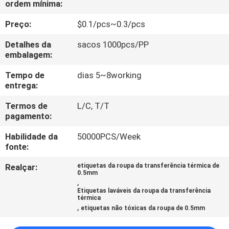
ordem mínima:
CONTROLE
DA
Preço:
$0.1/pcs~0.3/pcs
QUALIDADE
Detalhes da
sacos 1000pcs/PP
embalagem:
CONTACTE-
Tempo de
dias 5~8working
entrega:
NOS
Termos de
L/C, T/T
pagamento:
PEÇA
Habilidade da
50000PCS/Week
UMAS
fonte:
CITAÇÕES
Realçar:
etiquetas da roupa da transferência térmica de
0.5mm
,
MAPA
Etiquetas laváveis da roupa da transferência
térmica
DO
,
etiquetas não tóxicas da roupa de 0.5mm
SITE