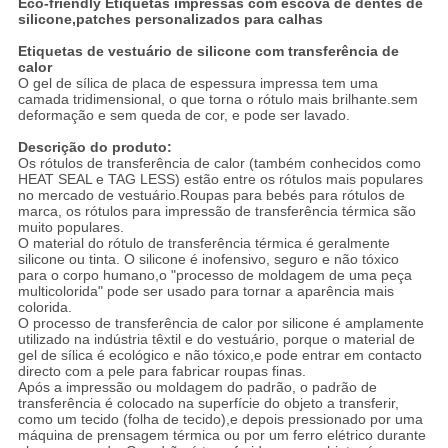
Eco-friendly Etiquetas impressas com escova de dentes de
silicone,patches personalizados para calhas
Etiquetas de vestuário de silicone com transferência de
calor
O gel de sílica de placa de espessura impressa tem uma
camada tridimensional, o que torna o rótulo mais brilhante.sem
deformação e sem queda de cor, e pode ser lavado.
Descrição do produto:
Os rótulos de transferência de calor (também conhecidos como
HEAT SEAL e TAG LESS) estão entre os rótulos mais populares
no mercado de vestuário.Roupas para bebés para rótulos de
marca, os rótulos para impressão de transferência térmica são
muito populares.
O material do rótulo de transferência térmica é geralmente
silicone ou tinta. O silicone é inofensivo, seguro e não tóxico
para o corpo humano,o "processo de moldagem de uma peça
multicolorida" pode ser usado para tornar a aparência mais
colorida.
O processo de transferência de calor por silicone é amplamente
utilizado na indústria têxtil e do vestuário, porque o material de
gel de sílica é ecológico e não tóxico,e pode entrar em contacto
directo com a pele para fabricar roupas finas.
Após a impressão ou moldagem do padrão, o padrão de
transferência é colocado na superfície do objeto a transferir,
como um tecido (folha de tecido),e depois pressionado por uma
máquina de prensagem térmica ou por um ferro elétrico durante