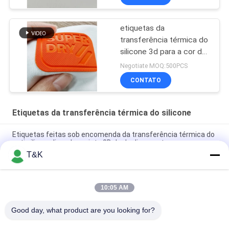
etiquetas da
transferência térmica do
silicone 3d para a cor de
Pantone do tipo da roupa
Negotiate MOQ:500PCS
CONTATO
Etiquetas da transferência térmica do silicone
Etiquetas feitas sob encomenda da transferência térmica do
anti silicone livre do projeto 3D do deslizamento
T&K
Remendo imprimindo de seda da fábrica brilhante das
etiquetas da transferência térmica do silicone de 1.2mm
10:05 AM
Os animais dão forma a 3D 7cm o vestuário da transferência
térmica que etiqueta o silicone a impressão de borracha
Good day, what product are you looking for?