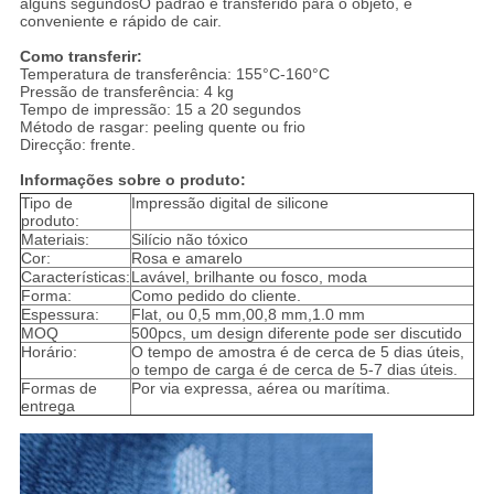
alguns segundosO padrão é transferido para o objeto, é
conveniente e rápido de cair.
Como transferir:
Temperatura de transferência: 155°C-160°C
Pressão de transferência: 4 kg
Tempo de impressão: 15 a 20 segundos
Método de rasgar: peeling quente ou frio
Direcção: frente.
Informações sobre o produto:
Tipo de
Impressão digital de silicone
produto:
Materiais:
Silício não tóxico
Cor:
Rosa e amarelo
Características:
Lavável, brilhante ou fosco, moda
Forma:
Como pedido do cliente.
Espessura:
Flat, ou 0,5 mm,00,8 mm,1.0 mm
MOQ
500pcs, um design diferente pode ser discutido
Horário:
O tempo de amostra é de cerca de 5 dias úteis,
o tempo de carga é de cerca de 5-7 dias úteis.
Formas de
Por via expressa, aérea ou marítima.
entrega