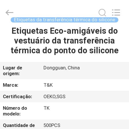
2026
T&K
Garment
Accessories
Co.,Ltd.
Etiquetas da transferência térmica do silicone
All
Rights
Reserved.
Etiquetas Eco-amigáveis do
CASA
vestuário da transferência
PRODUTOS
térmica do ponto do silicone
SOBRE
Lugar de
Dongguan, China
origem:
NÓS
Marca:
T&K
EXCURSÃO
Certificação:
OEKO,SGS
DA
Número do
TK
FÁBRICA
modelo:
Quantidade de
500PCS