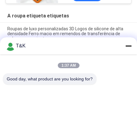
A roupa etiqueta etiquetas
Roupas de luxo personalizadas 3D Logos de silicone de alta
densidade Ferro macio em remendos de transferência de
calor para camiseta
T&K
Fibra personalizada que planta do silicone de couro da
etiqueta de transferência do plutônio o logotipo 3D macio
1:37 AM
Logotipo de Futebol Tatami em Ferro em 3D Com Logotipo de
Apoio Tatami Etiqueta de Vestuário em Reboco
Good day, what product are you looking for?
Categorias populares
Todos
A Roupa Etiqueta 
Etiquetas Da Roupa 
Etiquetas
Da Impressão Da 
Tela
Etiquetas De 
Etiquetas Da 
Borracha Da Roupa
Transferência 