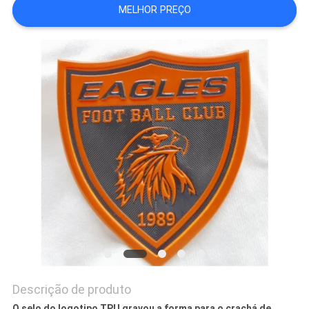
MELHOR PREÇO
PRIVACY
POLICY
Descrição de produto
O selo do logotipo TPU gravou a forma para o crachá de