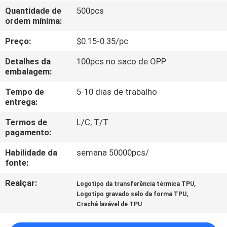
CONTROLE
Quantidade de
500pcs
ordem mínima:
DA
QUALIDADE
Preço:
$0.15-0.35/pc
Detalhes da
100pcs no saco de OPP
CONTACTE-
embalagem:
NOS
Tempo de
5-10 dias de trabalho
entrega:
PEÇA
Termos de
L/C, T/T
pagamento:
UMAS
Habilidade da
semana 50000pcs/
CITAÇÕES
fonte:
Realçar:
,
Logotipo da transferência térmica TPU
MAPA
,
Logotipo gravado selo da forma TPU
DO
Crachá lavável de TPU
SITE