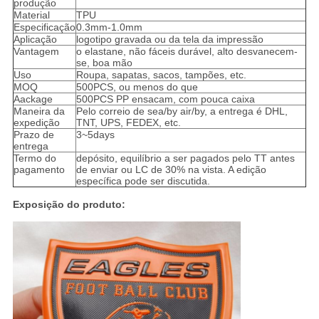
produção
Material
TPU
Especificação
0.3mm-1.0mm
Aplicação
logotipo gravada ou da tela da impressão
Vantagem
o elastane, não fáceis durável, alto desvanecem-
se, boa mão
Uso
Roupa, sapatas, sacos, tampões, etc.
MOQ
500PCS, ou menos do que
Aackage
500PCS PP ensacam, com pouca caixa
Maneira da
Pelo correio de sea/by air/by, a entrega é DHL,
expedição
TNT, UPS, FEDEX, etc.
Prazo de
3~5days
entrega
Termo do
depósito, equilíbrio a ser pagados pelo TT antes
pagamento
de enviar ou LC de 30% na vista. A edição
específica pode ser discutida.
Exposição do produto: