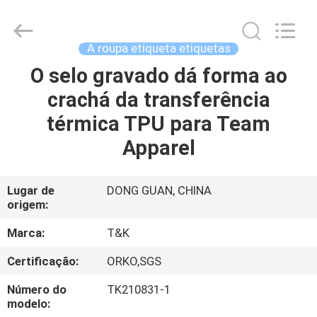
2026
T&K
Garment
Accessories
Co.,Ltd.
A roupa etiqueta etiquetas
All
Rights
Reserved.
O selo gravado dá forma ao
CASA
crachá da transferência
PRODUTOS
térmica TPU para Team
Apparel
SOBRE
NÓS
Lugar de
DONG GUAN, CHINA
origem:
EXCURSÃO
Marca:
T&K
DA
Certificação:
ORKO,SGS
FÁBRICA
Número do
TK210831-1
modelo: