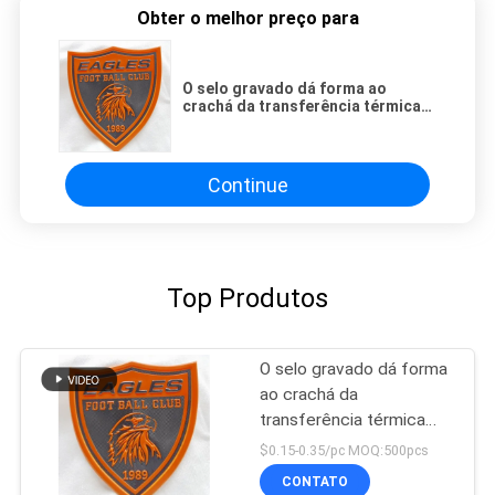
Obter o melhor preço para
O selo gravado dá forma ao
crachá da transferência térmica
TPU para Team Apparel
Continue
Top Produtos
O selo gravado dá forma
ao crachá da
transferência térmica
TPU para Team Apparel
$0.15-0.35/pc MOQ:500pcs
CONTATO